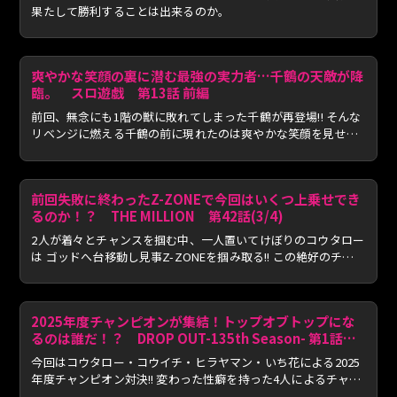
果たして勝利することは出来るのか。
爽やかな笑顔の裏に潜む最強の実力者…千鶴の天敵が降
臨。 スロ遊戯 第13話 前編
前回、無念にも1階の獣に敗れてしまった千鶴が再登場!! そんな
リベンジに燃える千鶴の前に現れたのは爽やかな笑顔を見せる
あ...
前回失敗に終わったZ-ZONEで今回はいくつ上乗せでき
るのか！？ THE MILLION 第42話(3/4)
2人が着々とチャンスを掴む中、一人置いてけぼりのコウタロー
は ゴッドへ台移動し見事Z-ZONEを掴み取る!! この絶好のチャ
ン...
2025年度チャンピオンが集結！トップオブトップにな
るのは誰だ！？ DROP OUT-135th Season- 第1話
(1/4)
今回はコウタロー・コウイチ・ヒラヤマン・いち花による2025
年度チャンピオン対決!! 変わった性癖を持った4人によるチャン
ピ...