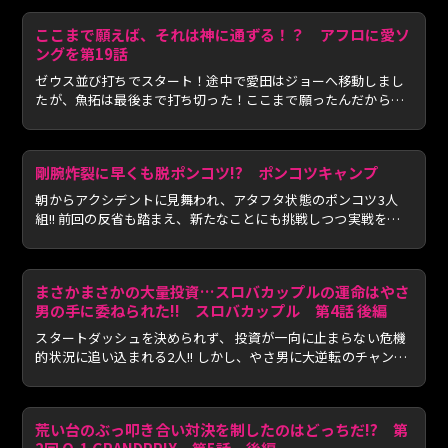
ここまで願えば、それは神に通ずる！？ アフロに愛ソ
ングを第19話
ゼウス並び打ちでスタート！途中で愛田はジョーへ移動しまし
たが、魚拓は最後まで打ち切った！ここまで願ったんだから、
当然...
剛腕炸裂に早くも脱ポンコツ!? ポンコツキャンプ
朝からアクシデントに見舞われ、アタフタ状態のポンコツ3人
組!! 前回の反省も踏まえ、新たなことにも挑戦しつつ実戦をス
ター...
まさかまさかの大量投資…スロバカップルの運命はやさ
男の手に委ねられた!! スロバカップル 第4話 後編
スタートダッシュを決められず、 投資が一向に止まらない危機
的状況に追い込まれる2人!! しかし、やさ男に大逆転のチャン
ス...
荒い台のぶっ叩き合い対決を制したのはどっちだ!? 第