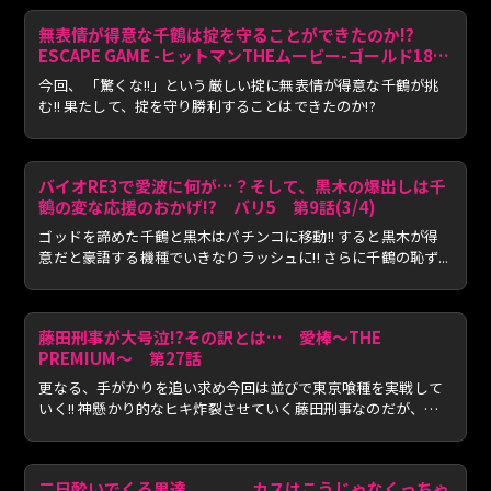
無表情が得意な千鶴は掟を守ることができたのか!?
ESCAPE GAME -ヒットマンTHEムービー-ゴールド18か
ら生き残れ 第42話
今回、 「驚くな!!」という厳しい掟に無表情が得意な千鶴が挑
む!! 果たして、掟を守り勝利することはできたのか!?
バイオRE3で愛波に何が…？そして、黒木の爆出しは千
鶴の変な応援のおかげ!? バリ5 第9話(3/4)
ゴッドを諦めた千鶴と黒木はパチンコに移動!! すると黒木が得
意だと豪語する機種でいきなりラッシュに!! さらに千鶴の恥ず...
藤田刑事が大号泣!?その訳とは… 愛棒～THE
PREMIUM～ 第27話
更なる、手がかりを追い求め今回は並びで東京喰種を実戦して
いく!! 神懸かり的なヒキ炸裂させていく藤田刑事なのだが、ま
さ...
二日酔いでくる男達、、、。カスはこうじゃなくっちゃ