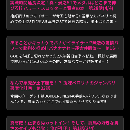
実戦時間延長決定！真・景之STでメダルはどこまで伸
びる!? ハリー・スロッターと賢者の本 第28話(4/4)
絶好調リョウマイオニ―が今回も魅せる!! 苦手なカバネリで初
めての上位STに突入!! 真景之STで延長の結果、出玉はどこまで
伸...
あることがキッカケでバナがイライラ…!?無敵の友情パ
ワーで勝利を掴め!! バナナナセ～運命共同体～ 第16話
後編
GODを伸ばし切れなかった2人は新旧吉宗へ移動。 微妙な展開
で終わるかと思われたその時、友情パワーが炸裂する…!?
なんで悪魔が土下座を！？ 兎味ペロリナのジャンバリ
悪魔化計画 第23話
今回のターゲットはBORDERLINE2!!40手前のパワフルなおっさ
ん2人を、悪魔の力と若さで必ず魔落ちさせてやり魔す!!
真高確！止まらぬカットイン！そして、龍馬の好きな男
性のタイプも発覚！ 俺が孔明！ 第1話(2/4)