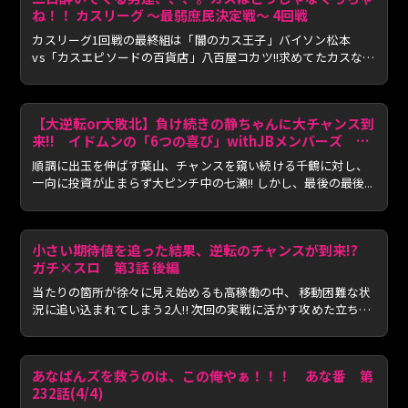
ね！！ カスリーグ 〜最弱庶民決定戦〜 4回戦
カスリーグ1回戦の最終組は「闇のカス王子」バイソン松本
vs「カスエピソードの百貨店」八百屋コカツ!!求めてたカスな実
戦が見...
【大逆転or大敗北】負け続きの静ちゃんに大チャンス到
来!! イドムンの「6つの喜び」withJBメンバーズ
2nd Season 第24話 後編
順調に出玉を伸ばす葉山、チャンスを窺い続ける千鶴に対し、
一向に投資が止まらず大ピンチ中の七瀬!! しかし、最後の最後...
小さい期待値を追った結果、逆転のチャンスが到来!?
ガチ×スロ 第3話 後編
当たりの箇所が徐々に見え始めるも高稼働の中、 移動困難な状
況に追い込まれてしまう2人!! 次回の実戦に活かす攻めた立ち
回...
あなばんズを救うのは、この俺やぁ！！！ あな番 第
232話(4/4)