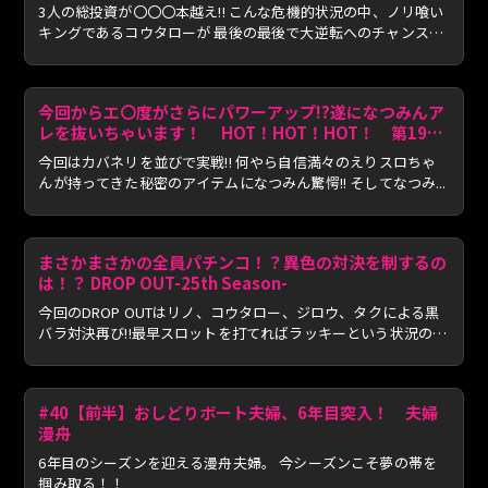
3人の総投資が〇〇〇本越え!! こんな危機的状況の中、ノリ喰い
キングであるコウタローが 最後の最後で大逆転へのチャンス
を...
今回からエ〇度がさらにパワーアップ!?遂になつみんア
レを抜いちゃいます！ HOT！HOT！HOT！ 第19
話 前編
今回はカバネリを並びで実戦!! 何やら自信満々のえりスロちゃ
んが持ってきた秘密のアイテムになつみん驚愕!! そしてなつみ...
まさかまさかの全員パチンコ！？異色の対決を制するの
は！？ DROP OUT-25th Season-
今回のDROP OUTはリノ、コウタロー、ジロウ、タクによる黒
バラ対決再び!!最早スロットを打てればラッキーという状況の
中、黒...
#40【前半】おしどりボート夫婦、6年目突入！ 夫婦
漫舟
6年目のシーズンを迎える漫舟夫婦。 今シーズンこそ夢の帯を
掴み取る！！