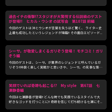
と...
過去イチの衝撃!?スタジオが大驚愕する伝説級のゲスト
が登場!! ヒカル・ウシオ の試写会 第107話 前編
今回のゲストは沖とウシオが言葉を失うほど驚く、 ライター史
上最も成功したというレジェンドが降臨!! その面白エピソード...
シーサ。が敬愛しまくるガリぞう登場！ モチコミ！ガリ
ぞう編
今回のゲストは、シーサ。が業界のレジェンドと呼んでいるガ
リぞう!!仲良く楽しく実戦かと思いきや、シーサ。の見事な策略
に...
笑顔でいれば奇跡も起こる!? My style 第67話 七
瀬静香編
今回は七瀬静香が登場!! どんな時でも笑顔でいるスタイルで大
好きなゴッドを打つことに!! 奇跡を信じて打ち続ける七瀬にそ...