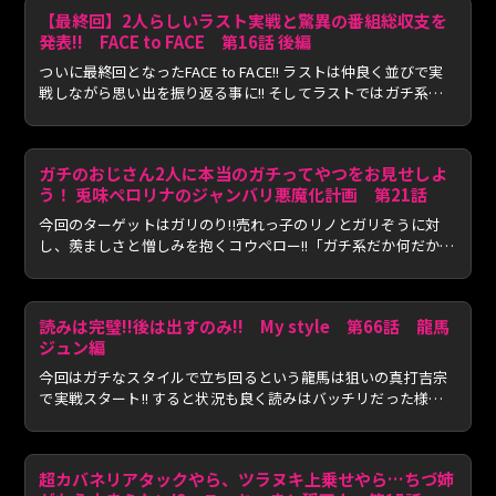
【最終回】2人らしいラスト実戦と驚異の番組総収支を
発表!! FACE to FACE 第16話 後編
ついに最終回となったFACE to FACE!! ラストは仲良く並びで実
戦しながら思い出を振り返る事に!! そしてラストではガチ系の
2...
ガチのおじさん2人に本当のガチってやつをお見せしよ
う！ 兎味ペロリナのジャンバリ悪魔化計画 第21話
今回のターゲットはガリのり!!売れっ子のリノとガリぞうに対
し、羨ましさと憎しみを抱くコウペロー!!「ガチ系だか何だか知
ら...
読みは完璧!!後は出すのみ!! My style 第66話 龍馬
ジュン編
今回はガチなスタイルで立ち回るという龍馬は狙いの真打吉宗
で実戦スタート!! すると状況も良く読みはバッチリだった様子!!
...
超カバネリアタックやら、ツラヌキ上乗せやら…ちづ姉