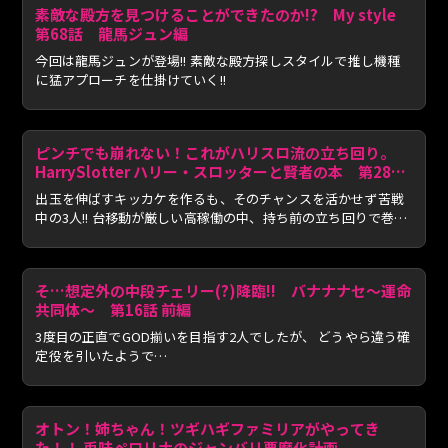
素敵な殿方を見つけることができたのか!? My style
第68話 龍馬ジュン編
今回は龍馬ジュンが登場!! 素敵な殿方探しスタイルで推し機種
に猛アプローチを仕掛けていく!!
ピンチでも崩れない！これがハリスロ流の立ち回り。
HarrySlotter ハリー・スロッターと賢者の本 第28話
(3/4)
出玉を伸ばすキッカケを作るも、そのチャンスを活かせず苦戦
中の3人!! 台移動が厳しい高稼働の中、持ち前の立ち回りで巻き
返...
そ…想定外の中段チェリー(?)降臨!! バナナナセ～運命
共同体～ 第16話 前編
3度目の正直でGOD揃いを目指す2人でしたが、 どうやら違う確
定役を引いたようで…
オトン！姉ちゃん！ツギハギファミリアがやってき
た！！ 兎味ペロリナのジャンバリ悪魔化計画