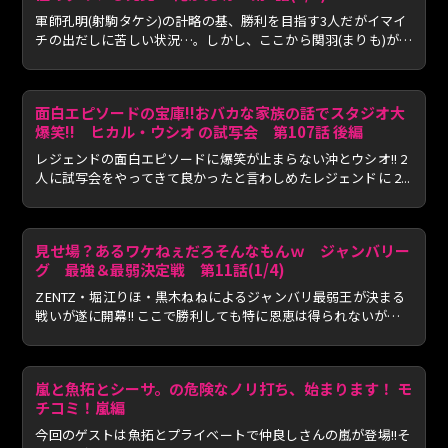
軍師孔明(射駒タケシ)の計略の基、勝利を目指す3人だがイマイ
チの出だしに苦しい状況…。しかし、ここから関羽(まりも)が怒
涛...
面白エピソードの宝庫!!おバカな家族の話でスタジオ大
爆笑!! ヒカル・ウシオ の試写会 第107話 後編
レジェンドの面白エピソードに爆笑が止まらない沖とウシオ!! 2
人に試写会をやってきて良かったと言わしめたレジェンドに 2...
見せ場？あるワケねぇだろそんなもんｗ ジャンバリー
グ 最強＆最弱決定戦 第11話(1/4)
ZENTZ・堀江りほ・黒木ねねによるジャンバリ最弱王が決まる
戦いが遂に開幕!! ここで勝利しても特に恩恵は得られないが、
絶対...
嵐と魚拓とシーサ。の危険なノリ打ち、始まります！ モ
チコミ！嵐編
今回のゲストは魚拓とプライベートで仲良しさんの嵐が登場!!そ