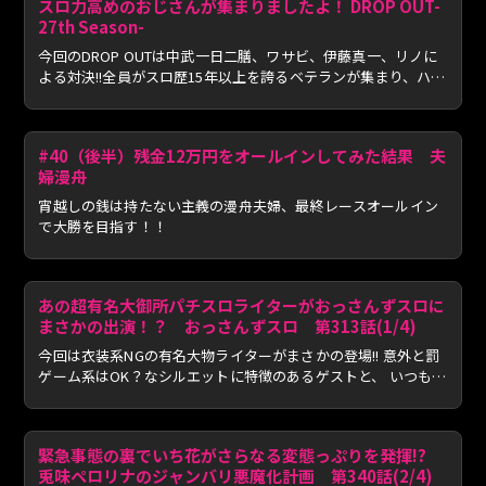
スロ力高めのおじさんが集まりましたよ！ DROP OUT-
27th Season-
今回のDROP OUTは中武一日二膳、ワサビ、伊藤真一、リノに
よる対決!!全員がスロ歴15年以上を誇るベテランが集まり、ハイ
レベ...
#40（後半）残金12万円をオールインしてみた結果 夫
婦漫舟
宵越しの銭は持たない主義の漫舟夫婦、最終レースオールイン
で大勝を目指す！！
あの超有名大御所パチスロライターがおっさんずスロに
まさかの出演！？ おっさんずスロ 第313話(1/4)
今回は衣装系NGの有名大物ライターがまさかの登場!! 意外と罰
ゲーム系はOK？なシルエットに特徴のあるゲストと、 いつも
よ...
緊急事態の裏でいち花がさらなる変態っぷりを発揮!?
兎味ペロリナのジャンバリ悪魔化計画 第340話(2/4)