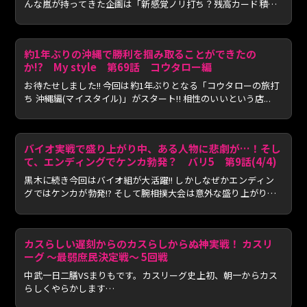
んな嵐が持ってきた企画は「新感覚ノリ打ち？残高カード積立
シ...
約1年ぶりの沖縄で勝利を掴み取ることができたの
か!? My style 第69話 コウタロー編
お待たせしました!! 今回は約1年ぶりとなる「コウタローの旅打
ち 沖縄編(マイスタイル)」がスタート!! 相性のいいという店...
バイオ実戦で盛り上がり中、ある人物に悲劇が…！そし
て、エンディングでケンカ勃発？ バリ5 第9話(4/4)
黒木に続き今回はバイオ組が大活躍!! しかしなぜかエンディン
グではケンカが勃発!? そして腕相撲大会は意外な盛り上がり
を...
カスらしい遅刻からのカスらしからぬ神実戦！ カスリ
ーグ 〜最弱庶民決定戦〜 5回戦
中武一日二膳VSまりもです。カスリーグ史上初、朝一からカス
らしくやらかします…