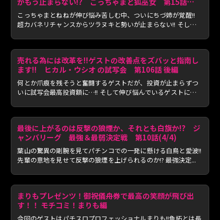
がもう止まらない!? こっちゃまと狐巫女 第15話
(3/4)
こっちゃまとねねが伸び悩み苦しむ中、ついにちづ姉が覚醒!!
超カバネリチャンスからツラヌキと勢いが止まらない!! そして
3...
売れる為には改革を!!ゲストの改善点をズバッと指南し
ます!! ヒカル・ウシオ の試写会 第106話 後編
何とか爪痕を残そうと奮闘するゲストだが、投資が止まらずつ
いに試写会最高投資額に…!! そして伸び悩んでいるゲストに沖
とウ...
最後に上がるのは反撃の狼煙か、それとも白旗か!? ジ
ャンバリーグ 最強＆最弱決定戦 第10話(4/4)
葉山の驚異の剛腕を見てパチンコでの一発に懸ける白鳥と愛波!!
先輩の意地を見せて反撃の狼煙を上げられるのか!? 最強決定...
まりもプレゼンツ！御祝儀舟券で最高の笑顔が飛び出
す！！ モチコミ！まりも編
今回のゲストはパチスロプロフェッショナルまりも!!魚拓とは長