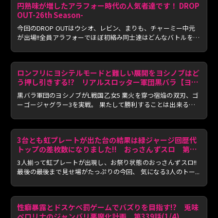
円熟味が増したアラフォー時代の人気者達です！ DROP
OUT-26th Season-
今回のDROP OUTはウシオ、レビン、まりも、チャーミー中元
が出場!!全員アラフォーでほぼ初絡み同士達はどんなバトルを見
せて...
ロンフリにヨシテルモードと難しい展開をヨシノブはど
う押し引きする!? リアルスロッター軍団黒バラ【ヨシ
ノブ】#218
黒バラ軍団のヨシノブがL戦国乙女5 業火を穿つ宿焔の双刃、ゴ
ーゴージャグラー3を実戦。 果たして勝利することは出来るの
か。
3台とも虹プレートが出た台の結果は緑ジャージ回歴代
トップの差枚数になりました!! おっさんずスロ 第
312話(4/4)
3人揃って虹プレートが出現し、お祭り状態のおっさんずスロ!!
最後の最後まで見せ場がたっぷりの今回、 気になる3人のトー...
性癖暴露とドスケベ罰ゲームでバズりを目指す!? 兎味
ペロリナのジャンバリ悪魔化計画 第339話(1/4)