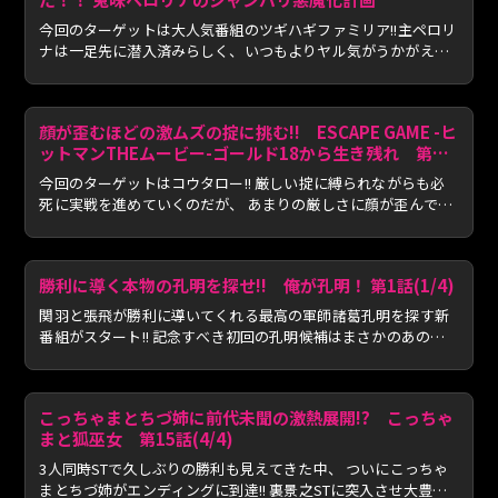
今回のターゲットは大人気番組のツギハギファミリア!!主ペロリ
ナは一足先に潜入済みらしく、いつもよりヤル気がうかがえる
が…...
顔が歪むほどの激ムズの掟に挑む!! ESCAPE GAME -ヒ
ットマンTHEムービー-ゴールド18から生き残れ 第43
話
今回のターゲットはコウタロー!! 厳しい掟に縛られながらも必
死に実戦を進めていくのだが、 あまりの厳しさに顔が歪んで
し...
勝利に導く本物の孔明を探せ!! 俺が孔明！ 第1話(1/4)
関羽と張飛が勝利に導いてくれる最高の軍師諸葛孔明を探す新
番組がスタート!! 記念すべき初回の孔明候補はまさかのあの人!!
...
こっちゃまとちづ姉に前代未聞の激熱展開!? こっちゃ
まと狐巫女 第15話(4/4)
3人同時STで久しぶりの勝利も見えてきた中、 ついにこっちゃ
まとちづ姉がエンディングに到達!! 裏景之STに突入させ大豊作