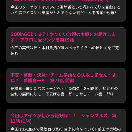
今回のターゲットはBTSの七瀬静香といち花!! バズりを目指すと
いう事でドスケベ悪魔がとんでもない罰ゲームを考案!! 七瀬と...
GODinGOD！赤7！やりたい放題の実戦をお届けしま
す！ アフロに愛ソングを第19話
今回の実戦は神・木村魚拓が照れちゃうくらいの神ヒキをご覧
あれ！
不安・葛藤・決意…チーム夢語なら失敗しません…よ
ね？ 夢語喜一郎 第21話 前編
夢語喜一郎新たなステージへ…!! 演歌歌手を引退後、想定外の
波乱の展開に珍しく不安げな喜一郎!! しかしチーム喜一郎は失
敗...
今回はアイツが朝から絶好調！！ シャンブルズ 第
11話 (1/4)
今回は3人並びで激荒台の真打 吉宗に挑んでいく!! 前回の実戦の