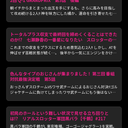
2回 Q-1 GRANDPRIX 第5話 後編
朝イチからまとまった出玉を手にするも、さらに高みを目指し
て攻め続ける2人!! 神を味方にした橘か、運命を引き寄せた七瀬
か...
トータルプラス収支で最終回を締めくくることはできた
のか!? 七瀬静香の一番星になりたい スロッターの聖
地を探して 2nd Season 第18話 後編
これまでの収支をプラスにするため意気込む2人!! しかし、ATを
伸ばせず苦戦状態が続く…。 後半から一気にエンジンをかけ
笑...
色んなタイプのおじさんが集まりました！ 第三回 番組
対抗最強決定戦 第5話
おっさんずスロチームVSワサ武チームによるおじさん対決!!ゴル
ジャケチームに負けてしまったワサ武チームにもう後はない！
ギ...
初見のホールという難しい状況で見せる立ち回りと
は!? リアルスロッター軍団黒バラ【千鶴】#217
黒バラ軍団の千鶴がL 東京喰種、ゴーゴージャグラー3を実戦。