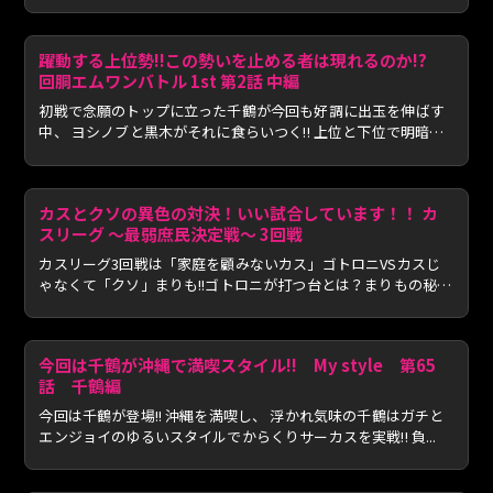
躍動する上位勢!!この勢いを止める者は現れるのか!?
回胴エムワンバトル 1st 第2話 中編
初戦で念願のトップに立った千鶴が今回も好調に出玉を伸ばす
中、 ヨシノブと黒木がそれに食らいつく!! 上位と下位で明暗
分...
カスとクソの異色の対決！いい試合しています！！ カ
スリーグ 〜最弱庶民決定戦〜 3回戦
カスリーグ3回戦は「家庭を顧みないカス」ゴトロニVSカスじ
ゃなくて「クソ」まりも!!ゴトロニが打つ台とは？まりもの秘策
とは...
今回は千鶴が沖縄で満喫スタイル!! My style 第65
話 千鶴編
今回は千鶴が登場!! 沖縄を満喫し、 浮かれ気味の千鶴はガチと
エンジョイのゆるいスタイルでからくりサーカスを実戦!! 負...