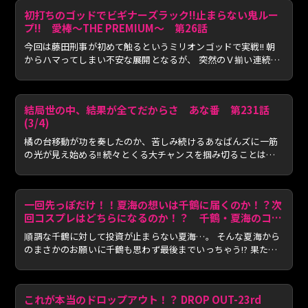
初打ちのゴッドでビギナーズラック!!止まらない鬼ルー
プ!! 愛棒～THE PREMIUM～ 第26話
今回は藤田刑事が初めて触るというミリオンゴッドで実戦!! 朝
からハマってしまい不安な展開となるが、 突然のＶ揃い連続
で...
結局世の中、結果が全てだからさ あな番 第231話
(3/4)
橘の台移動が功を奏したのか、苦しみ続けるあなばんズに一筋
の光が見え始める!! 続々とくる大チャンスを掴み切ることはで
き...
一回先っぽだけ！！夏海の想いは千鶴に届くのか！？次
回コスプレはどちらになるのか！？ 千鶴・夏海のコス
プレ千海 第5話 後編
順調な千鶴に対して投資が止まらない夏海…。 そんな夏海から
のまさかのお願いに千鶴も思わず最後までいっちゃう!? 果たし
て...
これが本当のドロップアウト！？ DROP OUT-23rd