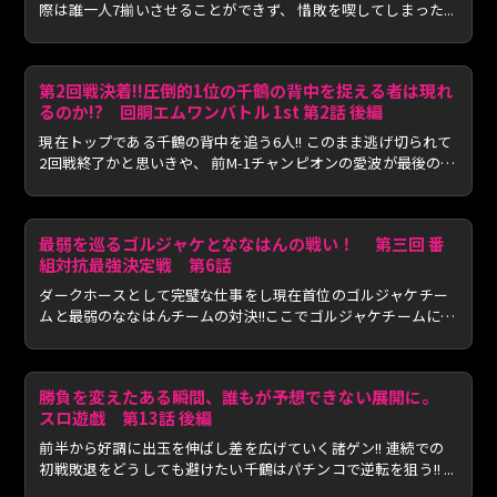
際は誰一人7揃いさせることができず、 惜敗を喫してしまった...
第2回戦決着!!圧倒的1位の千鶴の背中を捉える者は現れ
るのか!? 回胴エムワンバトル 1st 第2話 後編
現在トップである千鶴の背中を追う6人!! このまま逃げ切られて
2回戦終了かと思いきや、 前M-1チャンピオンの愛波が最後の
最...
最弱を巡るゴルジャケとななはんの戦い！ 第三回 番
組対抗最強決定戦 第6話
ダークホースとして完璧な仕事をし現在首位のゴルジャケチー
ムと最弱のななはんチームの対決!!ここでゴルジャケチームに勝
利...
勝負を変えたある瞬間、誰もが予想できない展開に。
スロ遊戯 第13話 後編
前半から好調に出玉を伸ばし差を広げていく諸ゲン!! 連続での
初戦敗退をどうしても避けたい千鶴はパチンコで逆転を狙う!! ...