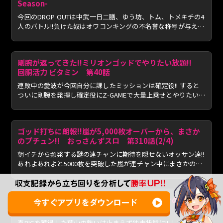
Season-
今回のDROP OUTは中武一日二膳、ゆう坊、トム、トメキチの4
人のバトル!!負けた奴はオワコンキングの不名誉な称号が与えら
れる...
剛腕が返ってきた!!ミリオンゴッドでやりたい放題!!
回胴活力 ビタミン 第40話
連敗中の愛波が今回自分に課したミッションは確定役!! すると
ついに剛腕を発揮し確定役にZ-GAMEで大量上乗せとやりたい放
題!...
ゴッド打ちに朗報!!嵐が5,000枚オーバーから、まさか
のプチュン!! おっさんずスロ 第310話(2/4)
朝イチから頻発する謎の連チャンに期待を隠せないオッサン達!!
あれよあれよと5000枚を突破した嵐が連チャン中にまさかの
プ...
今度はペロリナがブチか魔す!! 兎味ペロリナのジャン
バリ悪魔化計画 第337話(3/4)
真BIGを獲得した葉山の勢いは止まらず独走状態に!! しかし今度