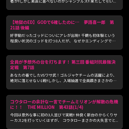
者が!!しかし素直に喜べないのがシャンブルズ!! 果たして引い...
【地獄のED】GODで6確したのに… 夢語喜一郎 第
21話 後編
好挙動だったゴッドについにアレが出現!! 千鶴も初体験という
程良い状況のゴッドを打つ3人だが、 なぜかエンディングでは
地...
全員が予想外の台を打ちます！ 第三回 番組対抗最強決
定戦 第7話
あなたの番でしたVSワサ武！ゴルジャケチームの活躍により、
絶対に落とせない1戦!!しかし、入場抽選で全員躓きまさかの機
種選...
コウタローの余計な一言でチームミリオンが解散の危機
に！！ THE MILLION 第43話(1/4)
今回は意外な事に初の3人並びで実戦!! 仲良く新台のからくりサ
ーカス2を打っていくはずが、 コウタローまさかの大失言でと...