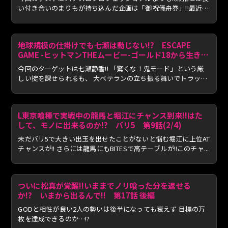
い付き合いのまりもが持ち込んだ企画は「御祝儀舟券」!!最近
は...
地球規模の仕掛けでも七瀬は動じない!? ESCAPE
GAME -ヒットマンTHEムービー-ゴールド18から生き残
れ 第40話
今回のターゲットは七瀬静香!! 「驚くな！鬼モード」という厳
しい掟を課せられるも、 大ベテランの立ち振る舞いでトラッ
プ...
L東京喰種で実戦中の龍馬と堀江にチャンス到来!!はた
して、モノに出来るのか!? バリ5 第9話(2/4)
未だバリ5で大きい出玉を出せたことがないと悩む堀江に上位AT
チャンスが!! さらには龍馬にもBITESで高テーブルが!!このチャ...
ついに松真が覚醒!!いままでノリ喰った分を返せる
か!? いまから出るんで!! 第17話 後編
GODと相性が良い2人の勢いは後半になっても衰えず 目標の万
枚を達成できるのか…!?