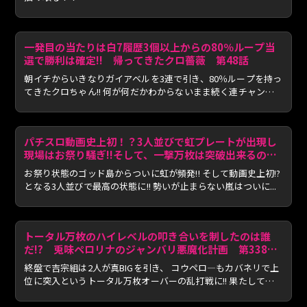
一発目の当たりは白7履歴3個以上からの80％ループ当
選で勝利は確定!! 帰ってきたクロ薔薇 第48話
朝イチからいきなりガイアベルを3連で引き、80％ループを持っ
てきたクロちゃん!! 何が何だかわからないまま続く連チャンに
ク...
パチスロ動画史上初！？3人並びで虹プレートが出現し
現場はお祭り騒ぎ!!そして、一撃万枚は突破出来るの
か！？ おっさんずスロ 第311話(3/4)
お祭り状態のゴッド島からついに虹が頻発!! そして動画史上初!?
となる3人並びで最高の状態に!! 勢いが止まらない嵐はついに...
トータル万枚のハイレベルの叩き合いを制したのは誰
だ!? 兎味ペロリナのジャンバリ悪魔化計画 第338話
(4/4)
終盤で吉宗組は2人が真BIGを引き、 コウペロ―もカバネリで上
位に突入というトータル万枚オーバーの乱打戦に!! 果たしてト
ッ...