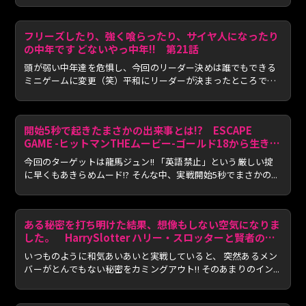
フリーズしたり、強く喰らったり、サイヤ人になったり
の中年です どないやっ中年!! 第21話
頭が弱い中年達を危惧し、今回のリーダー決めは誰でもできる
ミニゲームに変更（笑）平和にリーダーが決まったところで、
中年3...
開始5秒で起きたまさかの出来事とは!? ESCAPE
GAME -ヒットマンTHEムービー-ゴールド18から生き残
れ 第41話
今回のターゲットは龍馬ジュン!! 「英語禁止」という厳しい掟
に早くもあきらめムード!? そんな中、実戦開始5秒でまさかの...
ある秘密を打ち明けた結果、想像もしない空気になりま
した。 HarrySlotter ハリー・スロッターと賢者の
本 第28話(2/4)
いつものように和気あいあいと実戦していると、 突然あるメン
バーがとんでもない秘密をカミングアウト!! そのあまりのイン...