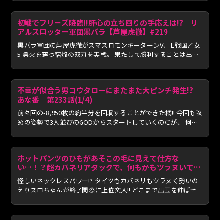
初戦でフリーズ降臨!!肝心の立ち回りの手応えは!? リ
アルスロッター軍団黒バラ【芦屋虎徹】#219
黒バラ軍団の芦屋虎徹がスマスロモンキーターンV、 L戦国乙女
5 業火を穿つ宿焔の双刃を実戦。 果たして勝利することは出
来...
不幸が似合う男コウタローにまたまた大ピンチ発生!?
あな番 第233話(1/4)
前々回の-8,950枚の約半分を回収することができた橘!! 今回も攻
めの姿勢で3人並びのGODからスタートしていくのだが、 何
故...
ホットパンツのひもがあそこの毛に見えて仕方な
い…！？超カバネリアタックで、何もかもツラヌいてい
く！！ HOT！HOT！HOT！ 第19話 後編
怪しいネックレスパワー!? タイツもカバネリもツラヌく勢いの
えりスロちゃんが終了間際に上位突入!! どこまで出玉を伸ばせ...