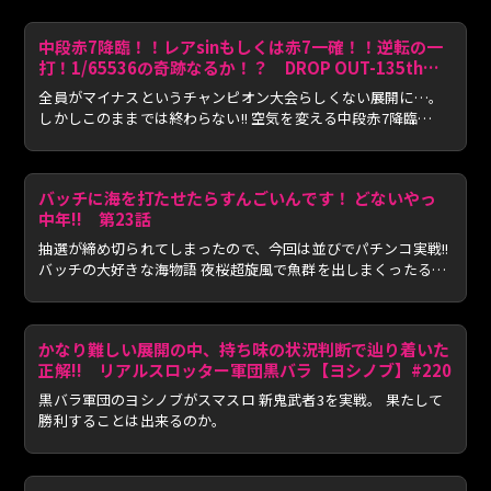
中段赤7降臨！！レアsinもしくは赤7一確！！逆転の一
打！1/65536の奇跡なるか！？ DROP OUT-135th
Season- 第3話(3/4)
全員がマイナスというチャンピオン大会らしくない展開に…。
しかしこのままでは終わらない!! 空気を変える中段赤7降臨
で、...
バッチに海を打たせたらすんごいんです！ どないやっ
中年!! 第23話
抽選が締め切られてしまったので、今回は並びでパチンコ実戦!!
バッチの大好きな海物語 夜桜超旋風で魚群を出しまくったるっ
中...
かなり難しい展開の中、持ち味の状況判断で辿り着いた
正解!! リアルスロッター軍団黒バラ【ヨシノブ】#220
黒バラ軍団のヨシノブがスマスロ 新鬼武者3を実戦。 果たして
勝利することは出来るのか。