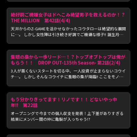
絶好調ご機嫌女子はドへこみ絶望男子を救えるのか！？
THE MILLION 第42話(4/4)
天井からのZ-GAMEを活かせなかったコウタローは絶望的な展開
に…。 しかし女性陣は引き続き好調でご機嫌な様子!! 誕生月の
コ...
隻眼の梟から一歩リード…！？トップオブトップは俺が
もらう！！ DROP OUT-135th Season- 第2話(2/4)
3人が悪くないスタートを切る中、一人投資が止まらないコウイ
チ…。 しかしそんなコウイチに隻眼の梟が降臨!! ここをモノ
に...
もう分かりきってます！リノです！！ どないやっ中
年!! 第22話
オープニングで今までの個人収支を発表！上下差がありすぎる
結果にメンバー間の仲に亀裂が入っちゃう!?