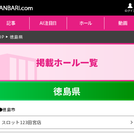
OP
徳島県
▶
徳島県
●徳島市
スロット123田宮店