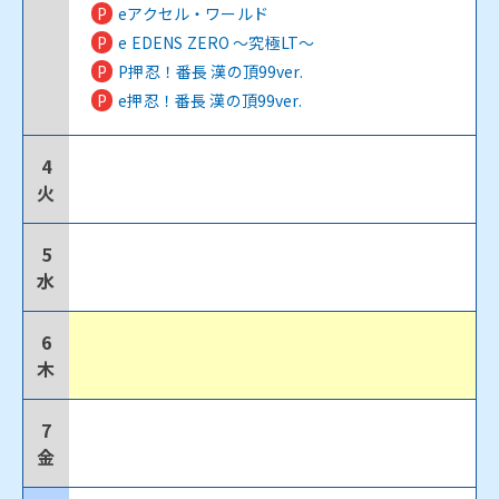
P
eアクセル・ワールド
P
e EDENS ZERO ～究極LT～
P
P押忍！番長 漢の頂99ver.
P
e押忍！番長 漢の頂99ver.
4
火
5
水
6
木
7
金