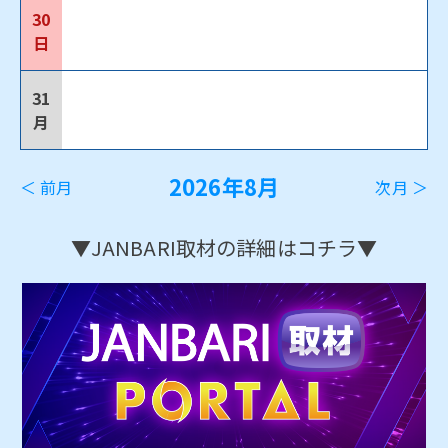
30
日
31
月
2026年8月
＜ 前月
次月 ＞
▼JANBARI取材の詳細はコチラ▼