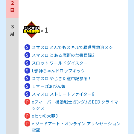
2
日
3
1
✕
月
S
スマスロ とんでもスキルで異世界放浪メシ
S
スマスロ とある魔術の禁書目録2
S
スロット ワールドダイスター
S
L邪神ちゃんドロップキック
S
スマスロ やじきた道中記参る！
S
Ｌすーぱぁびん娘
S
スマスロ ストリートファイター6
P
eフィーバー機動戦士ガンダムSEED クライマ
ックス
P
e七つの大罪3
P
e ソードアート・オンライン アリシゼーション
夜空