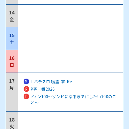
14
金
15
土
16
日
17
S
L パチスロ 喰霊-零-Re
月
P
P春一番2026
P
eゾン100～ゾンビになるまでにしたい100のこ
と～
18
火