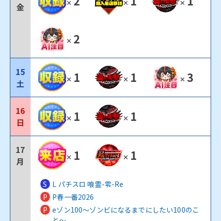
2
1
1
✕
✕
✕
金
2
✕
15
1
1
3
✕
✕
✕
土
16
1
1
✕
✕
日
17
1
1
✕
✕
月
S
L パチスロ 喰霊-零-Re
P
P春一番2026
P
eゾン100～ゾンビになるまでにしたい100のこ
と～