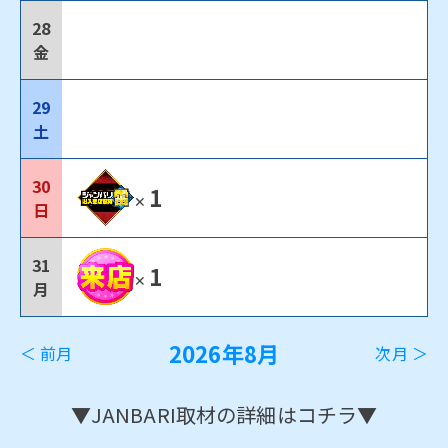
28
金
29
土
30
1
✕
日
31
1
✕
月
2026年8月
＜ 前月
次月 ＞
▼JANBARI取材の詳細はコチラ▼