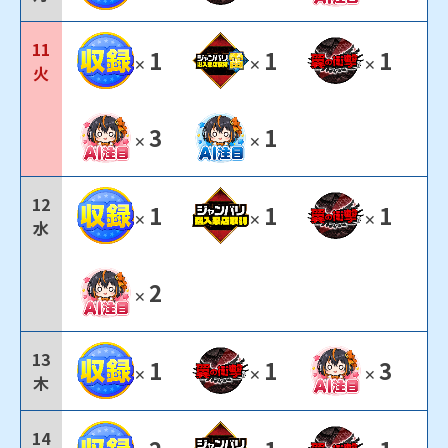
11
1
1
1
✕
✕
✕
火
3
1
✕
✕
12
1
1
1
✕
✕
✕
水
2
✕
13
1
1
3
✕
✕
✕
木
14