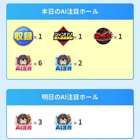
本日のAI注目ホール
1
1
1
✕
✕
✕
6
2
✕
✕
明日のAI注目ホール
3
1
✕
✕