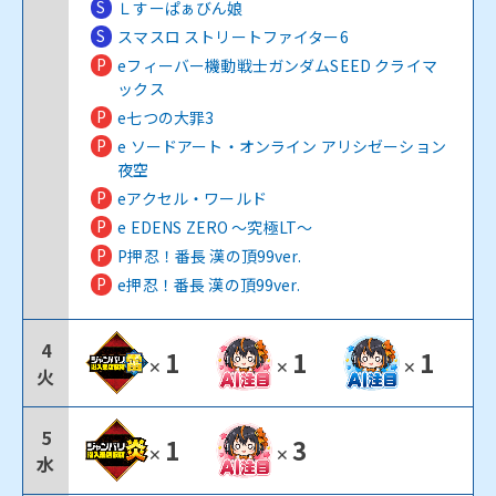
S
Ｌすーぱぁびん娘
S
スマスロ ストリートファイター6
P
eフィーバー機動戦士ガンダムSEED クライマ
ックス
P
e七つの大罪3
P
e ソードアート・オンライン アリシゼーション
夜空
P
eアクセル・ワールド
P
e EDENS ZERO ～究極LT～
P
P押忍！番長 漢の頂99ver.
P
e押忍！番長 漢の頂99ver.
4
1
1
1
✕
✕
✕
火
5
1
3
✕
✕
水