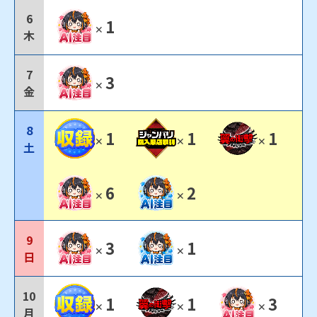
6
1
✕
木
7
3
✕
金
8
1
1
1
✕
✕
✕
土
6
2
✕
✕
9
3
1
✕
✕
日
10
1
1
3
✕
✕
✕
月