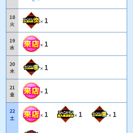
18
1
✕
火
19
1
✕
水
20
1
✕
木
21
1
✕
金
22
1
1
1
✕
✕
✕
土