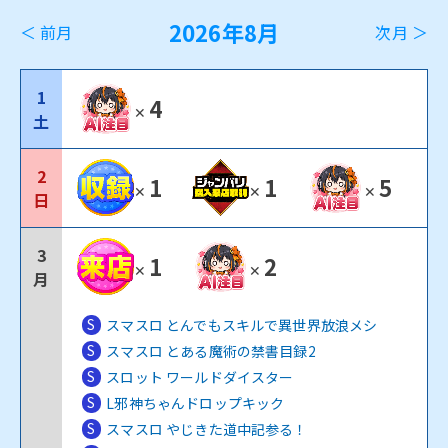
2026年8月
＜ 前月
次月 ＞
1
4
✕
土
2
1
1
5
✕
✕
✕
日
3
1
2
✕
✕
月
S
スマスロ とんでもスキルで異世界放浪メシ
S
スマスロ とある魔術の禁書目録2
S
スロット ワールドダイスター
S
L邪神ちゃんドロップキック
S
スマスロ やじきた道中記参る！