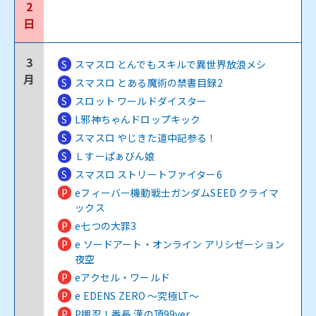
2
日
3
S
スマスロ とんでもスキルで異世界放浪メシ
月
S
スマスロ とある魔術の禁書目録2
S
スロット ワールドダイスター
S
L邪神ちゃんドロップキック
S
スマスロ やじきた道中記参る！
S
Ｌすーぱぁびん娘
S
スマスロ ストリートファイター6
P
eフィーバー機動戦士ガンダムSEED クライマ
ックス
P
e七つの大罪3
P
e ソードアート・オンライン アリシゼーション
夜空
P
eアクセル・ワールド
P
e EDENS ZERO ～究極LT～
P
P押忍！番長 漢の頂99ver.