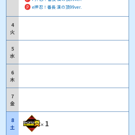
P
e押忍！番長 漢の頂99ver.
4
火
5
水
6
木
7
金
8
1
✕
土