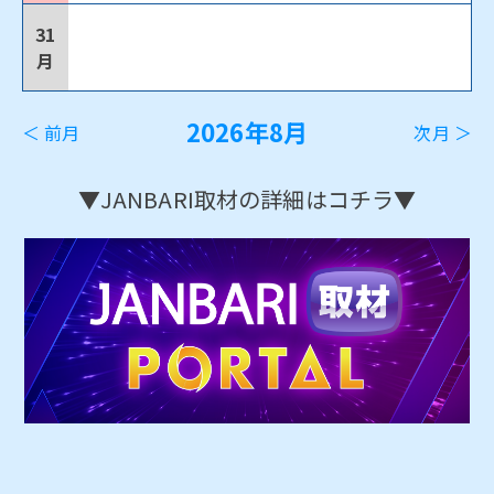
31
月
2026年8月
＜ 前月
次月 ＞
▼JANBARI取材の詳細はコチラ▼