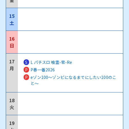
金
15
土
16
日
17
S
L パチスロ 喰霊-零-Re
月
P
P春一番2026
P
eゾン100～ゾンビになるまでにしたい100のこ
と～
18
火
19