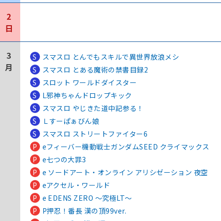
2
日
3
S
スマスロ とんでもスキルで異世界放浪メシ
月
S
スマスロ とある魔術の禁書目録2
S
スロット ワールドダイスター
S
L邪神ちゃんドロップキック
S
スマスロ やじきた道中記参る！
S
Ｌすーぱぁびん娘
S
スマスロ ストリートファイター6
P
eフィーバー機動戦士ガンダムSEED クライマックス
P
e七つの大罪3
P
e ソードアート・オンライン アリシゼーション 夜空
P
eアクセル・ワールド
P
e EDENS ZERO ～究極LT～
P
P押忍！番長 漢の頂99ver.