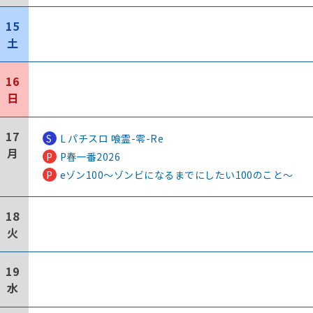
15
土
16
日
17
S
L パチスロ 喰霊-零-Re
月
P
P春一番2026
P
eゾン100～ゾンビになるまでにしたい100のこと～
18
火
19
水