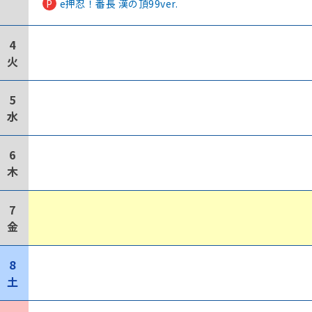
P
e押忍！番長 漢の頂99ver.
4
火
5
水
6
木
7
金
8
土