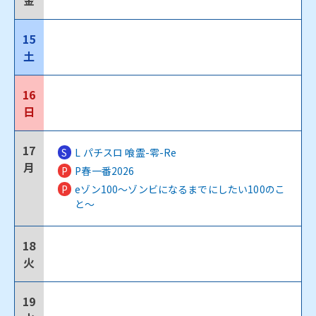
金
15
土
16
日
17
S
L パチスロ 喰霊-零-Re
月
P
P春一番2026
P
eゾン100～ゾンビになるまでにしたい100のこ
と～
18
火
19