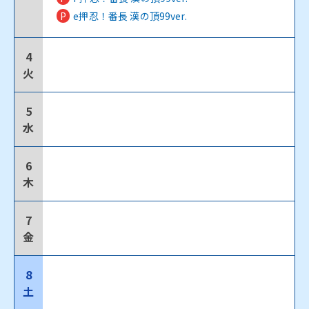
P
e押忍！番長 漢の頂99ver.
4
火
5
水
6
木
7
金
8
土