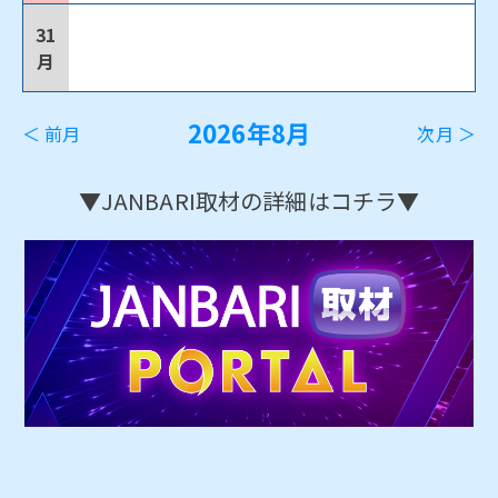
31
月
2026年8月
＜ 前月
次月 ＞
▼JANBARI取材の詳細はコチラ▼