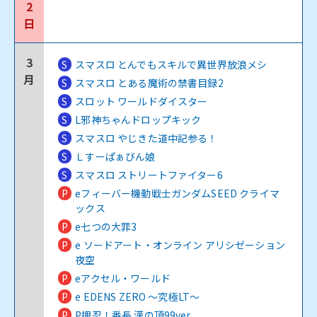
2
日
3
S
スマスロ とんでもスキルで異世界放浪メシ
月
S
スマスロ とある魔術の禁書目録2
S
スロット ワールドダイスター
S
L邪神ちゃんドロップキック
S
スマスロ やじきた道中記参る！
S
Ｌすーぱぁびん娘
S
スマスロ ストリートファイター6
P
eフィーバー機動戦士ガンダムSEED クライマ
ックス
P
e七つの大罪3
P
e ソードアート・オンライン アリシゼーション
夜空
P
eアクセル・ワールド
P
e EDENS ZERO ～究極LT～
P
P押忍！番長 漢の頂99ver.