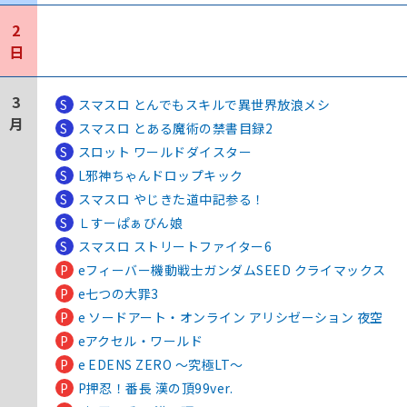
2
日
3
S
スマスロ とんでもスキルで異世界放浪メシ
月
S
スマスロ とある魔術の禁書目録2
S
スロット ワールドダイスター
S
L邪神ちゃんドロップキック
S
スマスロ やじきた道中記参る！
S
Ｌすーぱぁびん娘
S
スマスロ ストリートファイター6
P
eフィーバー機動戦士ガンダムSEED クライマックス
P
e七つの大罪3
P
e ソードアート・オンライン アリシゼーション 夜空
P
eアクセル・ワールド
P
e EDENS ZERO ～究極LT～
P
P押忍！番長 漢の頂99ver.