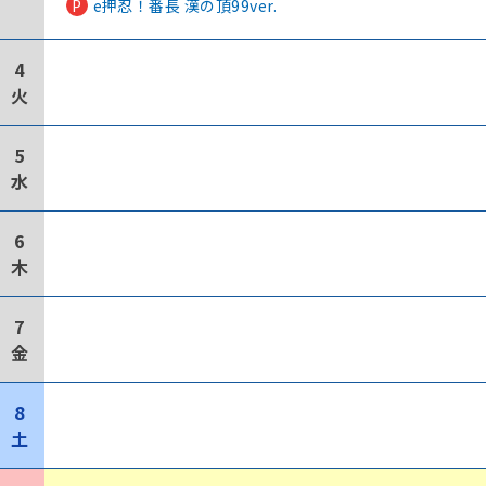
P
e押忍！番長 漢の頂99ver.
4
火
5
水
6
木
7
金
8
土