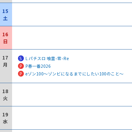
15
土
16
日
17
S
L パチスロ 喰霊-零-Re
月
P
P春一番2026
P
eゾン100～ゾンビになるまでにしたい100のこと～
18
火
19
水