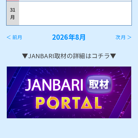
31
月
2026年8月
＜ 前月
次月 ＞
▼JANBARI取材の詳細はコチラ▼