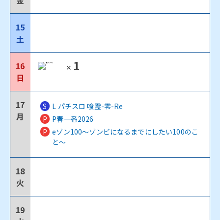
金
15
土
1
16
✕
日
17
S
L パチスロ 喰霊-零-Re
月
P
P春一番2026
P
eゾン100～ゾンビになるまでにしたい100のこ
と～
18
火
19