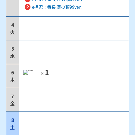
P
e押忍！番長 漢の頂99ver.
4
火
5
水
1
6
✕
木
7
金
8
土