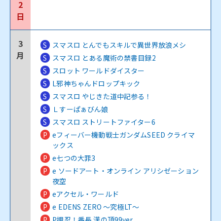
2
日
3
S
スマスロ とんでもスキルで異世界放浪メシ
月
S
スマスロ とある魔術の禁書目録2
S
スロット ワールドダイスター
S
L邪神ちゃんドロップキック
S
スマスロ やじきた道中記参る！
S
Ｌすーぱぁびん娘
S
スマスロ ストリートファイター6
P
eフィーバー機動戦士ガンダムSEED クライマ
ックス
P
e七つの大罪3
P
e ソードアート・オンライン アリシゼーション
夜空
P
eアクセル・ワールド
P
e EDENS ZERO ～究極LT～
P
P押忍！番長 漢の頂99ver.