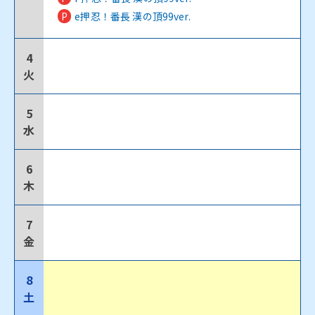
P
e押忍！番長 漢の頂99ver.
4
火
5
水
6
木
7
金
8
土