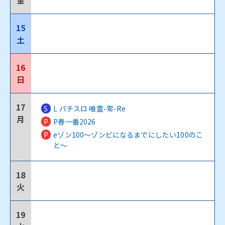
金
15
土
16
日
17
S
L パチスロ 喰霊-零-Re
月
P
P春一番2026
P
eゾン100～ゾンビになるまでにしたい100のこ
と～
18
火
19