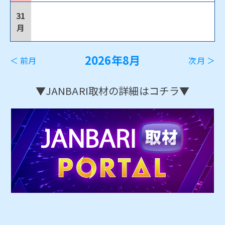
31
月
2026年8月
＜ 前月
次月 ＞
▼JANBARI取材の詳細はコチラ▼