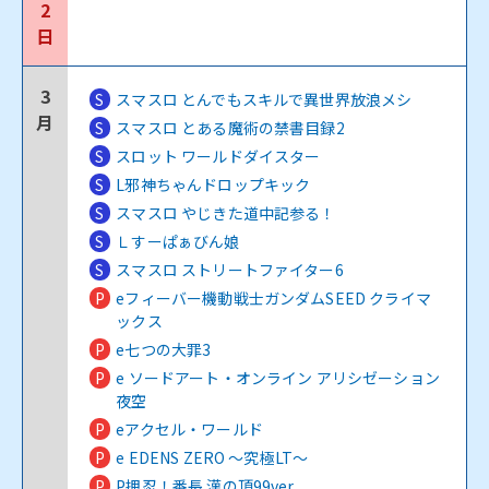
2
日
3
S
スマスロ とんでもスキルで異世界放浪メシ
月
S
スマスロ とある魔術の禁書目録2
S
スロット ワールドダイスター
S
L邪神ちゃんドロップキック
S
スマスロ やじきた道中記参る！
S
Ｌすーぱぁびん娘
S
スマスロ ストリートファイター6
P
eフィーバー機動戦士ガンダムSEED クライマ
ックス
P
e七つの大罪3
P
e ソードアート・オンライン アリシゼーション
夜空
P
eアクセル・ワールド
P
e EDENS ZERO ～究極LT～
P
P押忍！番長 漢の頂99ver.