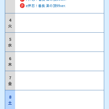
P
e押忍！番長 漢の頂99ver.
4
火
5
水
6
木
7
金
8
土