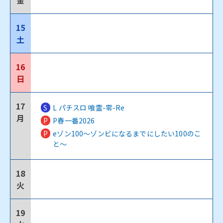
金
15
土
16
日
17
S
L パチスロ 喰霊-零-Re
月
P
P春一番2026
P
eゾン100～ゾンビになるまでにしたい100のこ
と～
18
火
19