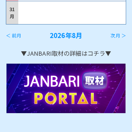
31
月
2026年8月
＜ 前月
次月 ＞
▼JANBARI取材の詳細はコチラ▼