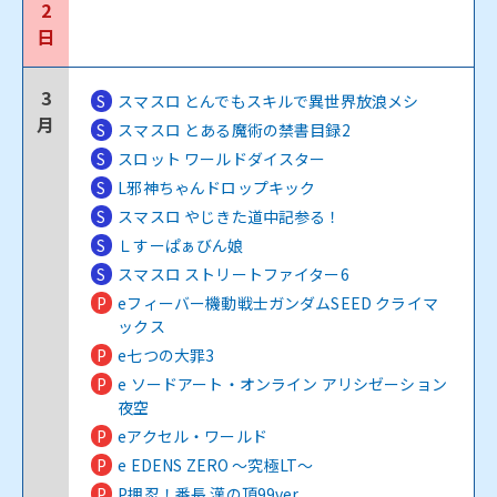
2
日
3
S
スマスロ とんでもスキルで異世界放浪メシ
月
S
スマスロ とある魔術の禁書目録2
S
スロット ワールドダイスター
S
L邪神ちゃんドロップキック
S
スマスロ やじきた道中記参る！
S
Ｌすーぱぁびん娘
S
スマスロ ストリートファイター6
P
eフィーバー機動戦士ガンダムSEED クライマ
ックス
P
e七つの大罪3
P
e ソードアート・オンライン アリシゼーション
夜空
P
eアクセル・ワールド
P
e EDENS ZERO ～究極LT～
P
P押忍！番長 漢の頂99ver.