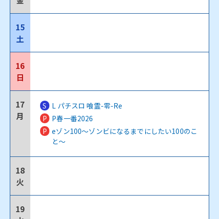
金
15
土
16
日
17
S
L パチスロ 喰霊-零-Re
月
P
P春一番2026
P
eゾン100～ゾンビになるまでにしたい100のこ
と～
18
火
19