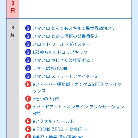
2
日
3
S
スマスロ とんでもスキルで異世界放浪メシ
月
S
スマスロ とある魔術の禁書目録2
S
スロット ワールドダイスター
S
L邪神ちゃんドロップキック
S
スマスロ やじきた道中記参る！
S
Ｌすーぱぁびん娘
S
スマスロ ストリートファイター6
P
eフィーバー機動戦士ガンダムSEED クライマ
ックス
P
e七つの大罪3
P
e ソードアート・オンライン アリシゼーション
夜空
P
eアクセル・ワールド
P
e EDENS ZERO ～究極LT～
P
P押忍！番長 漢の頂99ver.