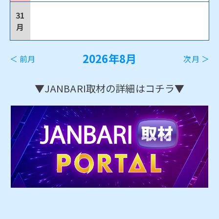
31
月
2026年8月
＜ 前月
次月 ＞
▼JANBARI取材の詳細はコチラ▼