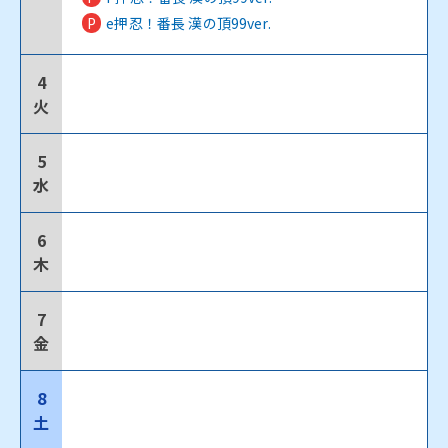
P
e押忍！番長 漢の頂99ver.
4
火
5
水
6
木
7
金
8
土