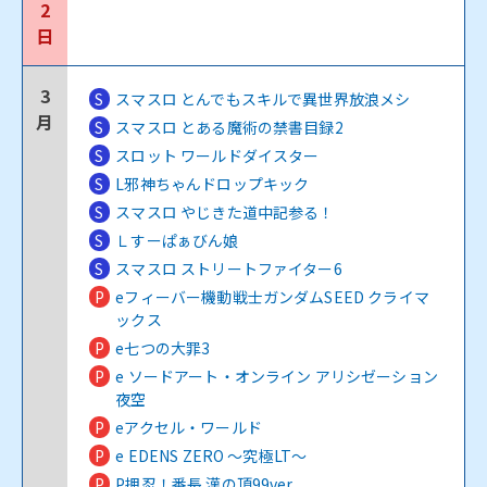
2
日
3
S
スマスロ とんでもスキルで異世界放浪メシ
月
S
スマスロ とある魔術の禁書目録2
S
スロット ワールドダイスター
S
L邪神ちゃんドロップキック
S
スマスロ やじきた道中記参る！
S
Ｌすーぱぁびん娘
S
スマスロ ストリートファイター6
P
eフィーバー機動戦士ガンダムSEED クライマ
ックス
P
e七つの大罪3
P
e ソードアート・オンライン アリシゼーション
夜空
P
eアクセル・ワールド
P
e EDENS ZERO ～究極LT～
P
P押忍！番長 漢の頂99ver.