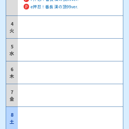
P
e押忍！番長 漢の頂99ver.
4
火
5
水
6
木
7
金
8
土