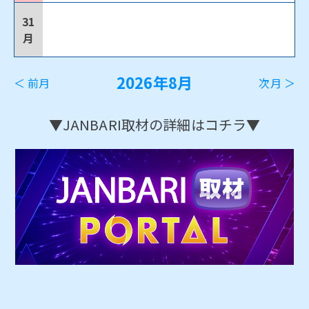
31
月
2026年8月
＜ 前月
次月 ＞
▼JANBARI取材の詳細はコチラ▼