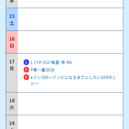
金
15
土
16
日
17
S
L パチスロ 喰霊-零-Re
月
P
P春一番2026
P
eゾン100～ゾンビになるまでにしたい100のこ
と～
18
火
19