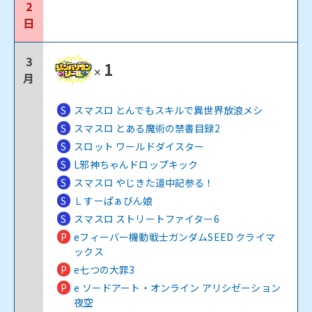
2
日
3
1
✕
月
S
スマスロ とんでもスキルで異世界放浪メシ
S
スマスロ とある魔術の禁書目録2
S
スロット ワールドダイスター
S
L邪神ちゃんドロップキック
S
スマスロ やじきた道中記参る！
S
Ｌすーぱぁびん娘
S
スマスロ ストリートファイター6
P
eフィーバー機動戦士ガンダムSEED クライマ
ックス
P
e七つの大罪3
P
e ソードアート・オンライン アリシゼーション
夜空