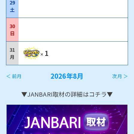
29
土
30
日
31
1
✕
月
2026年8月
＜ 前月
次月 ＞
▼JANBARI取材の詳細はコチラ▼