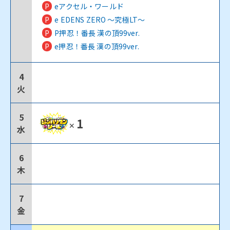
P
eアクセル・ワールド
P
e EDENS ZERO ～究極LT～
P
P押忍！番長 漢の頂99ver.
P
e押忍！番長 漢の頂99ver.
4
火
5
1
✕
水
6
木
7
金