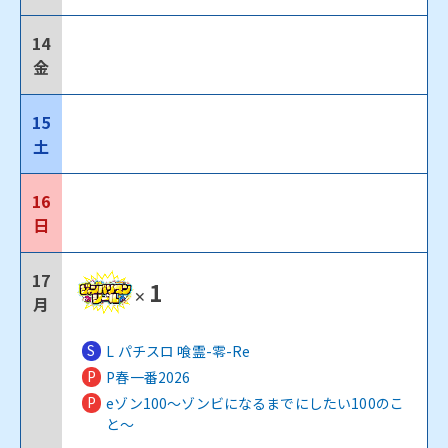
14
金
15
土
16
日
17
1
✕
月
S
L パチスロ 喰霊-零-Re
P
P春一番2026
P
eゾン100～ゾンビになるまでにしたい100のこ
と～