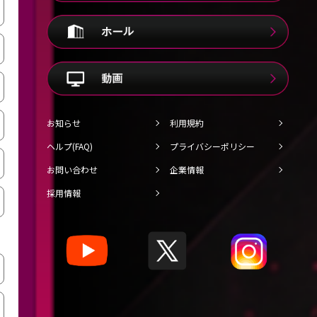
お知らせ
利用規約
ヘルプ(FAQ)
プライバシーポリシー
お問い合わせ
企業情報
採用情報