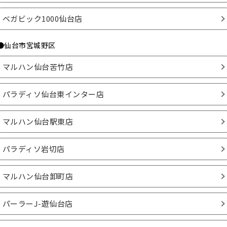
ベガビック1000仙台店
●仙台市宮城野区
マルハン仙台苦竹店
パラディソ仙台東インター店
マルハン仙台駅東店
パラディソ岩切店
マルハン仙台卸町店
パーラーJ-遊仙台店