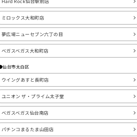
Hard Rock仙台駅前店
ミロックス大和町店
夢広場ニューセブン六丁の目
ベガスベガス大和町店
●仙台市太白区
ウイングあすと長町店
ユニオン ザ・プライム太子堂
ベガスベガス仙台南店
パチンコまるたま山田店