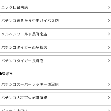
ニラク仙台南店
パチンコまるたま中田バイパス店
メルヘンワールド長町南店
パチンコタイガー西多賀店
パチンコタイガー長町店
●登米市
パチンコスーパーラッキー佐沼店
パチンコ大将軍佐沼遊優館
ダイナム中田店