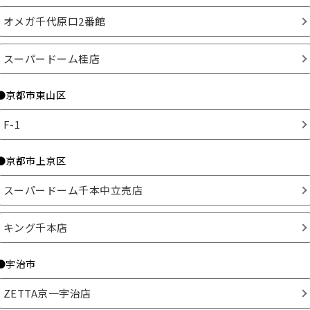
オメガ千代原口2番館
スーパードーム桂店
●京都市東山区
F-1
●京都市上京区
スーパードーム千本中立売店
キング千本店
●宇治市
ZETTA京一宇治店