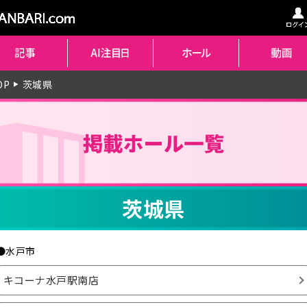
OP
茨城県
▶
茨城県
●水戸市
キコーナ水戸駅南店