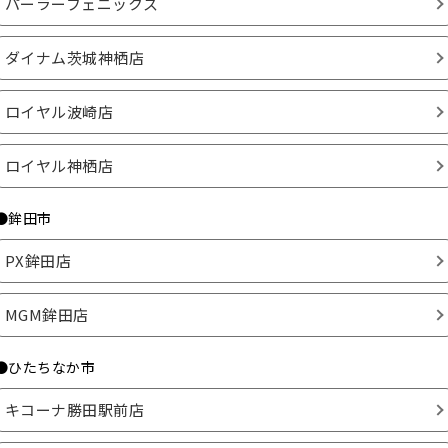
パーラーフェニックス
ダイナム茨城神栖店
ロイヤル波崎店
ロイヤル神栖店
●鉾田市
PX鉾田店
MGM鉾田店
●ひたちなか市
キコーナ勝田駅前店