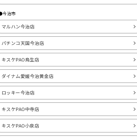
●今治市
マルハン今治店
パチンコ天国今治店
キスケPAO鳥生店
ダイナム愛媛今治黄金店
ロッキー今治店
キスケPAO中寺店
キスケPAO小泉店