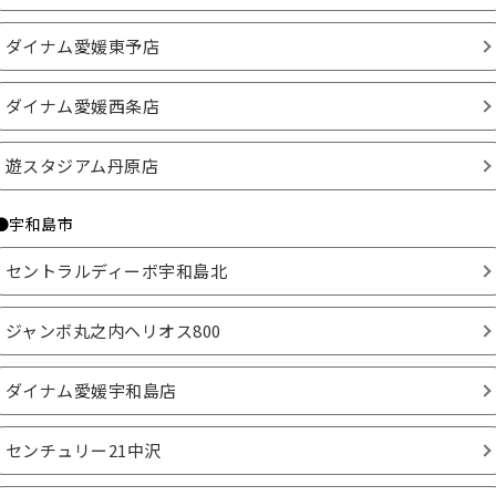
ダイナム愛媛東予店
ダイナム愛媛西条店
遊スタジアム丹原店
●宇和島市
セントラルディーボ宇和島北
ジャンボ丸之内ヘリオス800
ダイナム愛媛宇和島店
センチュリー21中沢