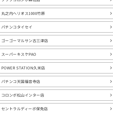
丸之内ヘリオス1000竹原
パチンコタイセイ
ゴーゴーマルサン古三津店
スーパーキスケPAO
POWER STATION久米店
パチンコ天国福音寺店
コロンボ松山インター店
セントラルディーボ保免店