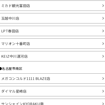
ミカド観光富田店
玉越中川店
LPT春田店
マリオン十番町店
KEIZ中川運河店
●名古屋市南区
メガコンコルド1111 BLAZE店
ダイマル星崎店
サンシャインKYORAKU南